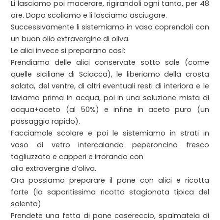
Li lasciamo poi macerare, rigirandoli ogni tanto, per 48
ore. Dopo scoliamo e li lasciamo asciugare.
Successivamente li sistemiamo in vaso coprendoli con
un buon olio extravergine di oliva.
Le alici invece si preparano così:
Prendiamo delle alici conservate sotto sale (come
quelle siciliane di Sciacca), le liberiamo della crosta
salata, del ventre, di altri eventuali resti di interiora e le
laviamo prima in acqua, poi in una soluzione mista di
acqua+aceto (al 50%) e infine in aceto puro (un
passaggio rapido).
Facciamole scolare e poi le sistemiamo in strati in
vaso di vetro intercalando peperoncino fresco
tagliuzzato e capperi e irrorando con
olio extravergine d’oliva.
Ora possiamo preparare il pane con alici e ricotta
forte (la saporitissima ricotta stagionata tipica del
salento).
Prendete una fetta di pane casereccio, spalmatela di