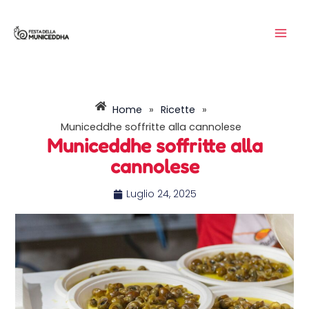
Vai
MAI
al
ME
contenuto
Home
»
Ricette
»
Municeddhe soffritte alla cannolese
Municeddhe soffritte alla
cannolese
Luglio 24, 2025